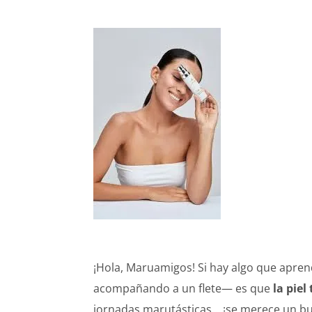
¡Hola, Maruamigos! Si hay algo que apre
acompañando a un flete— es que
la piel
jornadas marutásticas… ¡se merece un b