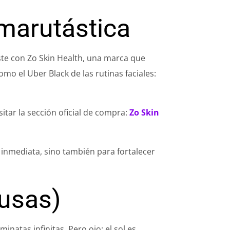
 marutástica
aste con Zo Skin Health, una marca que
mo el Uber Black de las rutinas faciales:
tar la sección oficial de compra:
Zo Skin
inmediata, sino también para fortalecer
cusas)
natas infinitas. Pero ojo: el sol es